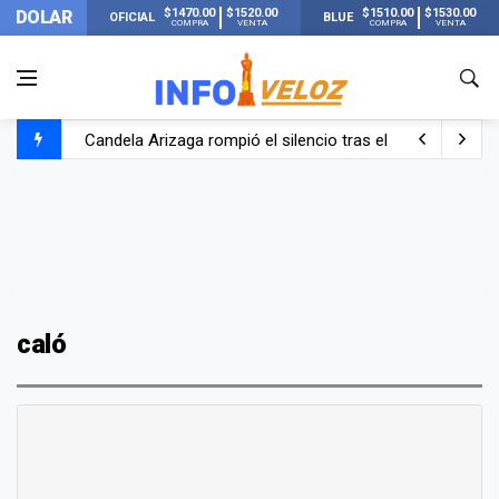
$1470.00
$1520.00
$1510.00
$1530.00
DOLAR
OFICIAL
BLUE
COMPRA
VENTA
COMPRA
VENTA
Candela Arizaga rompió el silencio tras el incidente c
La ANMAT prohibió dos cremas para dolores musculare
La oposición marcha al Congreso contra el Gobierno por 
Casi 20000 usuarios sin luz en el AMBA por el temporal
caló