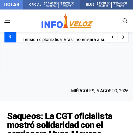
$1470.00
$1520.00
$1520.00
$1540.00
DOLAR
OFICIAL
BLUE
COMPRA
VENTA
COMPRA
VENTA
Tensión diplomática: Brasil no enviará a su embajador a Bu
Un nene de 6 años murió ahogado en una pileta de trata
El papa León XIV visitará Argentina en noviembre: estar
Liberaron a Facundo Moyano tras el incidente con Candel
MIÉRCOLES, 5 AGOSTO, 2026
Saqueos: La CGT oficialista
mostró solidaridad con el