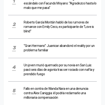
escándalo con Facundo Moyano: “Agradezco hasta lo
malo que me pasa”
Roberto García Moritán habló de los rumores de
romance con Emily Ceco, ex participante de “Love is
blind”
“Gran Hermano”: Juanicar abandonó el reality por un
problema familiar
Un joven murió quemado por su novia en San Luis:
pasó seis días de agonía tras ser rociado con nafta y
prendido fuego
Fallo en contra de Wanda Nara en una denuncia
contra Alex Caniggia: él podría reclamarle una
millonaria compensación