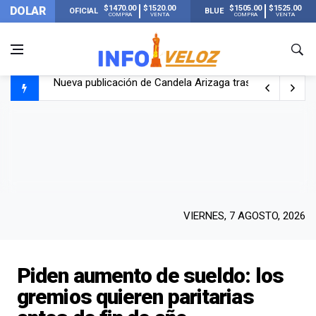
$1470.00
$1520.00
$1505.00
$1525.00
DOLAR
OFICIAL
BLUE
COMPRA
VENTA
COMPRA
VENTA
Un joven murió quemado por su novia en San Luis: pasó s
Franco Colapinto contó que le robaron durante sus vacaci
El Senado dio media sanción a la ley de Inviolabilidad de
Nueva publicación de Candela Arizaga tras el escándal
VIERNES, 7 AGOSTO, 2026
Piden aumento de sueldo: los
gremios quieren paritarias