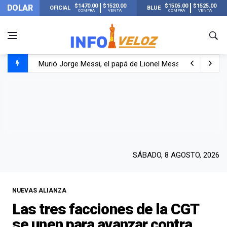
$1470.00
$1520.00
$1505.00
$1525.00
DOLAR
OFICIAL
BLUE
COMPRA
VENTA
COMPRA
VENTA
Murió Jorge Messi, el papá de Lionel Messi
Murió Jorge Messi, el hombre que acompañó a Lionel de
Los mensajes de Newell’s y el resto del mundo del fútbo
SÁBADO, 8 AGOSTO, 2026
NUEVAS ALIANZA
Las tres facciones de la CGT
se unen para avanzar contra