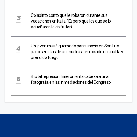
Colapinto contó que le robaron durante sus
vacaciones en Italia: “Espero que los que se lo
adueñaron lo disfruten”
Un joven murió quemado por su novia en San Luis:
pasó seis días de agonía tras ser rociado con nafta y
prendido fuego
Brutal represión: hirieron en la cabeza a una
fotógrafa en las inmediaciones del Congreso