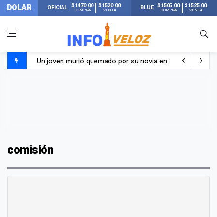
$1470.00
$1520.00
$1505.00
$1525.00
DOLAR
OFICIAL
BLUE
COMPRA
VENTA
COMPRA
VENTA
Un joven murió quemado por su novia en San Luis: pasó s
Franco Colapinto contó que le robaron durante sus vacaci
El Senado dio media sanción a la ley de Inviolabilidad de
Nueva publicación de Candela Arizaga tras el escándal
comisión