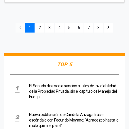
‹
›
1
2
3
4
5
6
7
8
TOP 5
El Senado dio media sanción a la ley de Inviolabilidad
de la Propiedad Privada, sin el capítulo de Manejo del
Fuego
Nueva publicación de Candela Arizaga tras el
escándalo con Facundo Moyano: “Agradezco hasta lo
malo que me pasa”