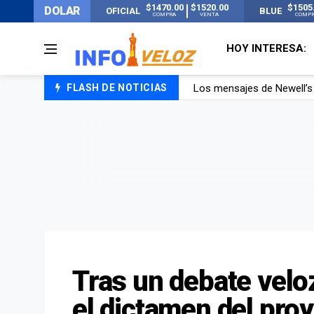
$1470.00
$1520.00
$1505
DOLAR
OFICIAL
BLUE
COMPRA
VENTA
COMP
HOY INTERESA:
FLASH DE NOTICIAS
Murió Jorge Messi, el pap
Murió Jorge Messi, el ho
Los mensajes de Newell’s 
Tras un debate veloz
el dictamen del pro