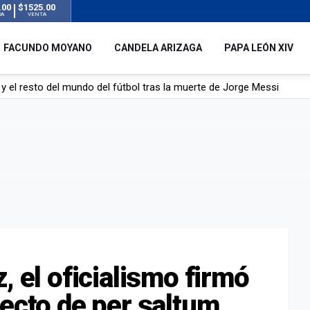
.00
$1525.00
RA
VENTA
FACUNDO MOYANO
CANDELA ARIZAGA
PAPA LEÓN XIV
á de Lionel Messi
mbre que acompañó a Lionel desde sus primeros pasos hasta la cima
y el resto del mundo del fútbol tras la muerte de Jorge Messi
, el oficialismo firmó
yecto de per saltum