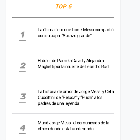
TOP 5
La última foto que Lionel Messi compartió
con su papá: “Abrazo grande”
El dolor de Pamela David y Alejandra
Maglietti por la muerte de Leandro Rud
La historia de amor de Jorge Messi y Celia
Cuccittini: de “Peluca” y “Puchi” a los
padres de una leyenda
Murió Jorge Messi: el comunicado de la
clínica donde estaba internado