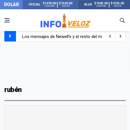
$1470.00
$1520.00
$1505.00
$1525.00
DOLAR
OFICIAL
BLUE
COMPRA
VENTA
COMPRA
VENTA
Los mensajes de Newell’s y el resto del mundo del fútbo
Murió Jorge Messi, el papá de Lionel Messi
Murió Jorge Messi, el hombre que acompañó a Lionel de
rubén