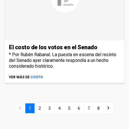
El costo de los votos en el Senado
* Por Rubén Rabanal. La puesta en escena del recinto
del Senado ayer claramente respondía a un hecho
considerado histórico.
VER MÁS DE
COSTO
‹
›
1
2
3
4
5
6
7
8