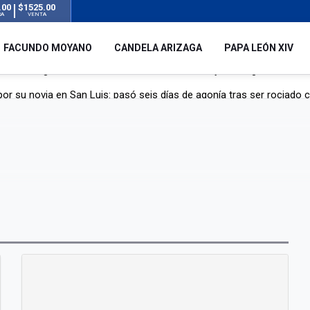
.00
$1525.00
RA
VENTA
FACUNDO MOYANO
CANDELA ARIZAGA
PAPA LEÓN XIV
r su novia en San Luis: pasó seis días de agonía tras ser rociado 
 le robaron durante sus vacaciones en Italia: “Espero que los que s
n a la ley de Inviolabilidad de la Propiedad Privada, sin el capítulo 
dela Arizaga tras el escándalo con Facundo Moyano: “Agradezco ha