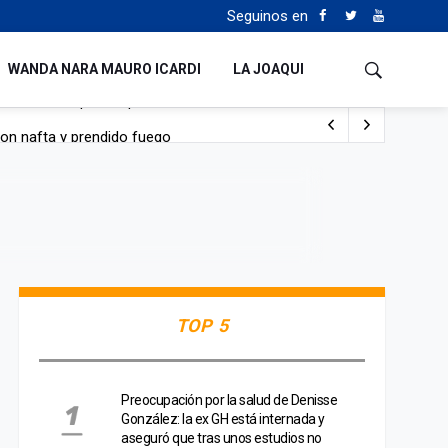
Seguinos en
WANDA NARA MAURO ICARDI
LA JOAQUI
con nafta y prendido fuego
e lo adueñaron lo disfruten”
de Manejo del Fuego
sta lo malo que me pasa”
TOP 5
Preocupación por la salud de Denisse
González: la ex GH está internada y
aseguró que tras unos estudios no