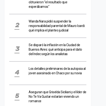
obtuvieron "el resultado que
esperábamos"
Wanda Nara pidió suspender la
responsabilidad parental de Mauro Icardi:
qué implica el planteo judicial
Se disparó la inflación en la Ciudad de
Buenos Aires: qué anticipa para el dato
del Indec según los analistas
Los detalles preliminares de la autopsia al
joven asesinado en Chaco por su novia
Aseguran que Griselda Siciliani y el líder de
No Te Va Gustar estarían viviendo un
romance