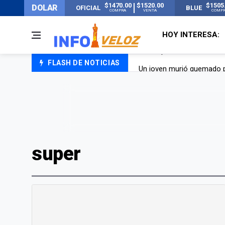
$1470.00
$1520.00
$1505
DOLAR
OFICIAL
BLUE
COMPRA
VENTA
COMP
HOY INTERESA:
FLASH DE NOTICIAS
Un joven murió quemado po
Franco Colapinto contó que
El Senado dio media sanció
Nueva publicación de Can
super