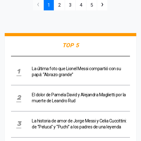
‹
›
1
2
3
4
5
TOP 5
La última foto que Lionel Messi compartió con su
papá: “Abrazo grande”
El dolor de Pamela David y Alejandra Maglietti por la
muerte de Leandro Rud
La historia de amor de Jorge Messi y Celia Cuccittini:
de “Peluca” y “Puchi” a los padres de una leyenda