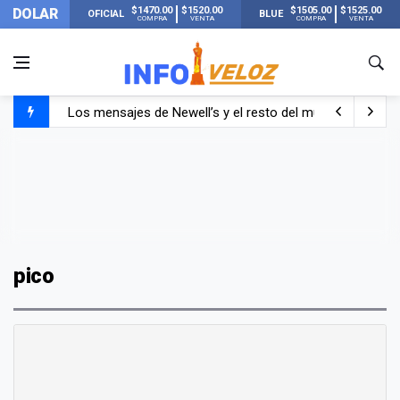
$1470.00
$1520.00
$1505.00
$1525.00
DOLAR
OFICIAL
BLUE
COMPRA
VENTA
COMPRA
VENTA
Los mensajes de Newell’s y el resto del mundo del fútbo
Murió Jorge Messi, el papá de Lionel Messi
Murió Jorge Messi, el hombre que acompañó a Lionel de
pico