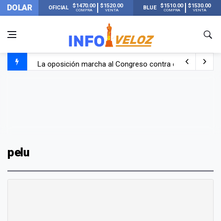
$1470.00
$1520.00
$1510.00
$1530.00
DOLAR
OFICIAL
BLUE
COMPRA
VENTA
COMPRA
VENTA
La oposición marcha al Congreso contra el Gobierno por 
Casi 20000 usuarios sin luz en el AMBA por el temporal
Candela Arizaga rompió el silencio tras el incidente c
La ANMAT prohibió dos cremas para dolores musculare
pelu