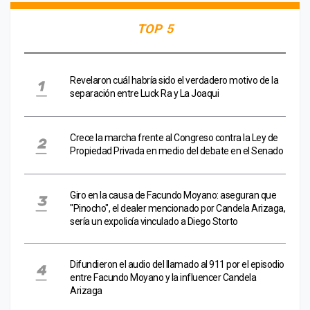
TOP 5
Revelaron cuál habría sido el verdadero motivo de la
separación entre Luck Ra y La Joaqui
Crece la marcha frente al Congreso contra la Ley de
Propiedad Privada en medio del debate en el Senado
Giro en la causa de Facundo Moyano: aseguran que
"Pinocho", el dealer mencionado por Candela Arizaga,
sería un expolicía vinculado a Diego Storto
Difundieron el audio del llamado al 911 por el episodio
entre Facundo Moyano y la influencer Candela
Arizaga