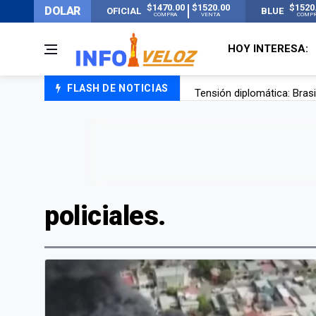
$1470.00
$1520.00
$1520
DOLAR
OFICIAL
BLUE
COMPRA
VENTA
COMP
HOY INTERESA:
FLASH DE NOTICIAS
Tensión diplomática: Brasi
Un nene de 6 años murió a
El papa León XIV visitará
Liberaron a Facundo Moyan
policiales.