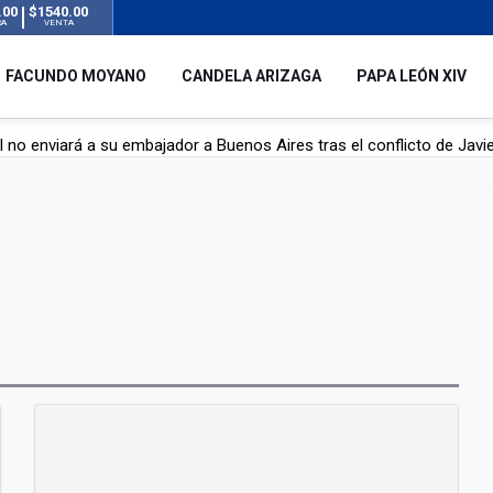
.00
$1540.00
RA
VENTA
FACUNDO MOYANO
CANDELA ARIZAGA
PAPA LEÓN XIV
l no enviará a su embajador a Buenos Aires tras el conflicto de Javier
hogado en una pileta de tratamiento de líquidos cloacales en Neuq
 Argentina en noviembre: estará en Buenos Aires, Luján y Córdoba
o tras el incidente con Candela Arizaga: "Está todo aclarado"