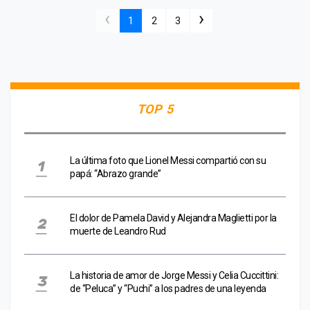
‹
›
1
2
3
TOP 5
La última foto que Lionel Messi compartió con su
papá: “Abrazo grande”
El dolor de Pamela David y Alejandra Maglietti por la
muerte de Leandro Rud
La historia de amor de Jorge Messi y Celia Cuccittini:
de “Peluca” y “Puchi” a los padres de una leyenda