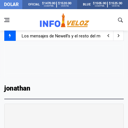
$1470.00
$1520.00
$1505.00
$1525.00
DOLAR
OFICIAL
BLUE
COMPRA
VENTA
COMPRA
VENTA
Los mensajes de Newell’s y el resto del mundo del fútbo
Murió Jorge Messi, el papá de Lionel Messi
Murió Jorge Messi, el hombre que acompañó a Lionel de
jonathan