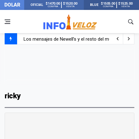
$1470.00
$1520.00
$1505.00
$1525.00
DOLAR
OFICIAL
BLUE
COMPRA
VENTA
COMPRA
VENTA
Los mensajes de Newell’s y el resto del mundo del fútbo
Murió Jorge Messi, el papá de Lionel Messi
Murió Jorge Messi, el hombre que acompañó a Lionel de
ricky