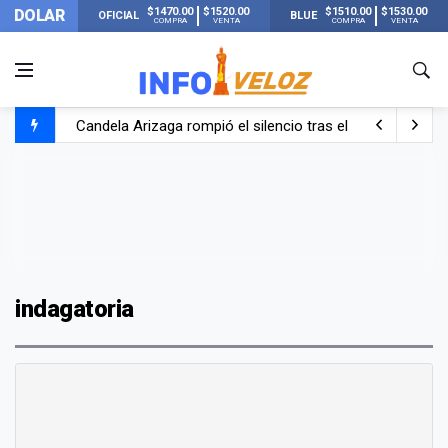
$1470.00
$1520.00
$1510.00
$1530.00
DOLAR
OFICIAL
BLUE
COMPRA
VENTA
COMPRA
VENTA
Candela Arizaga rompió el silencio tras el incidente c
La ANMAT prohibió dos cremas para dolores musculare
La oposición marcha al Congreso contra el Gobierno por 
Casi 20000 usuarios sin luz en el AMBA por el temporal
indagatoria