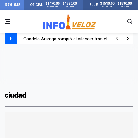
$1470.00
$1520.00
$1510.00
$1530.00
DOLAR
OFICIAL
BLUE
COMPRA
VENTA
COMPRA
VENTA
Candela Arizaga rompió el silencio tras el incidente c
La ANMAT prohibió dos cremas para dolores musculare
La oposición marcha al Congreso contra el Gobierno por 
Casi 20000 usuarios sin luz en el AMBA por el temporal
ciudad