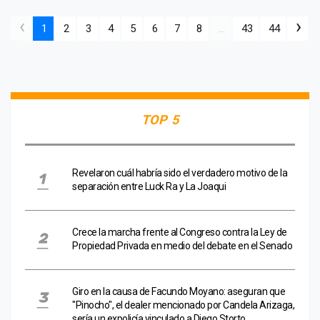
‹
›
1
2
3
4
5
6
7
8
...
43
44
TOP 5
Revelaron cuál habría sido el verdadero motivo de la
separación entre Luck Ra y La Joaqui
Crece la marcha frente al Congreso contra la Ley de
Propiedad Privada en medio del debate en el Senado
Giro en la causa de Facundo Moyano: aseguran que
"Pinocho", el dealer mencionado por Candela Arizaga,
sería un expolicía vinculado a Diego Storto