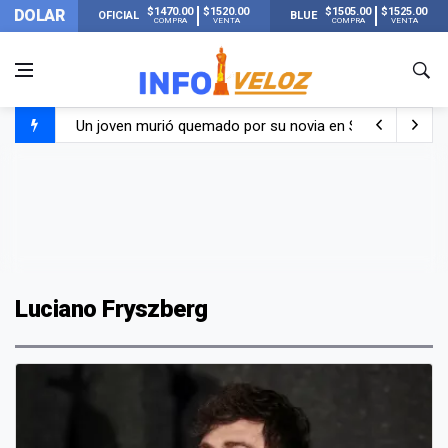
$1470.00
$1520.00
$1505.00
$1525.00
DOLAR
OFICIAL
BLUE
COMPRA
VENTA
COMPRA
VENTA
Un joven murió quemado por su novia en San Luis: pasó s
Franco Colapinto contó que le robaron durante sus vacaci
El Senado dio media sanción a la ley de Inviolabilidad de
Nueva publicación de Candela Arizaga tras el escándal
Luciano Fryszberg