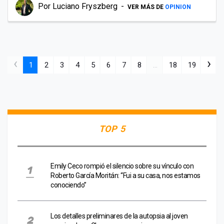
Por
Luciano Fryszberg
VER MÁS DE
OPINION
‹
›
1
2
3
4
5
6
7
8
...
18
19
TOP 5
Emily Ceco rompió el silencio sobre su vínculo con
Roberto García Moritán: “Fui a su casa, nos estamos
conociendo”
Los detalles preliminares de la autopsia al joven