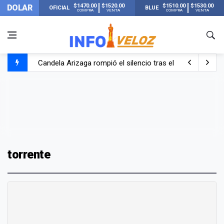
$1470.00
$1520.00
$1510.00
$1530.00
DOLAR
OFICIAL
BLUE
COMPRA
VENTA
COMPRA
VENTA
Candela Arizaga rompió el silencio tras el incidente c
La ANMAT prohibió dos cremas para dolores musculare
La oposición marcha al Congreso contra el Gobierno por 
Casi 20000 usuarios sin luz en el AMBA por el temporal
torrente