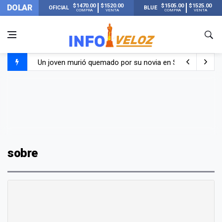
$1470.00
$1520.00
$1505.00
$1525.00
DOLAR
OFICIAL
BLUE
COMPRA
VENTA
COMPRA
VENTA
Un joven murió quemado por su novia en San Luis: pasó s
Franco Colapinto contó que le robaron durante sus vacaci
El Senado dio media sanción a la ley de Inviolabilidad de
Nueva publicación de Candela Arizaga tras el escándal
sobre