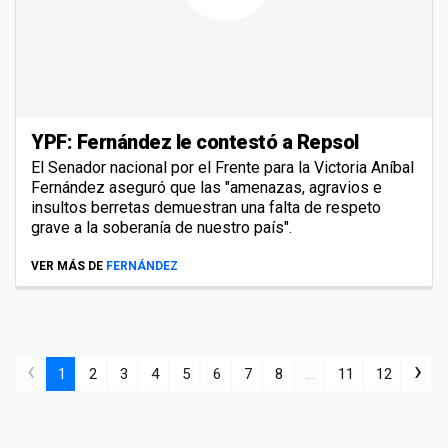
YPF: Fernández le contestó a Repsol
El Senador nacional por el Frente para la Victoria Aníbal
Fernández aseguró que las "amenazas, agravios e
insultos berretas demuestran una falta de respeto
grave a la soberanía de nuestro país".
VER MÁS DE
FERNÁNDEZ
‹
›
1
2
3
4
5
6
7
8
...
11
12