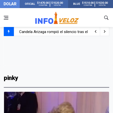
$1470.00
$1520.00
$1510.00
$1530.00
DOLAR
OFICIAL
BLUE
COMPRA
VENTA
COMPRA
VENTA
Candela Arizaga rompió el silencio tras el incidente c
La ANMAT prohibió dos cremas para dolores musculare
La oposición marcha al Congreso contra el Gobierno por 
Casi 20000 usuarios sin luz en el AMBA por el temporal
pinky