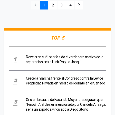
‹
›
1
2
3
4
TOP 5
Revelaron cuál habría sido el verdadero motivo de la
separación entre Luck Ra y La Joaqui
Crece la marcha frente al Congreso contra la Ley de
Propiedad Privada en medio del debate en el Senado
Giro en la causa de Facundo Moyano: aseguran que
"Pinocho", el dealer mencionado por Candela Arizaga,
sería un expolicía vinculado a Diego Storto