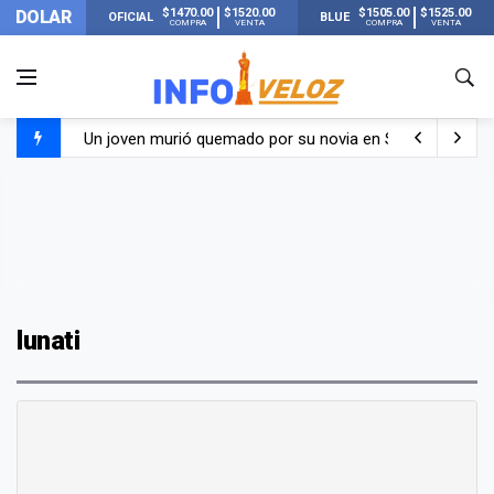
$1470.00
$1520.00
$1505.00
$1525.00
DOLAR
OFICIAL
BLUE
COMPRA
VENTA
COMPRA
VENTA
Un joven murió quemado por su novia en San Luis: pasó s
Franco Colapinto contó que le robaron durante sus vacaci
El Senado dio media sanción a la ley de Inviolabilidad de
Nueva publicación de Candela Arizaga tras el escándal
lunati