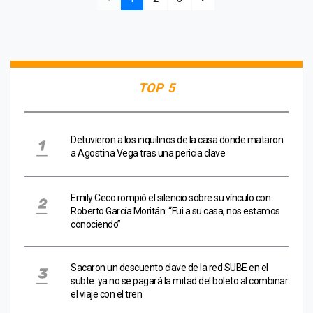
TOP 5
Detuvieron a los inquilinos de la casa donde mataron
a Agostina Vega tras una pericia clave
Emily Ceco rompió el silencio sobre su vínculo con
Roberto García Moritán: “Fui a su casa, nos estamos
conociendo”
Sacaron un descuento clave de la red SUBE en el
subte: ya no se pagará la mitad del boleto al combinar
el viaje con el tren