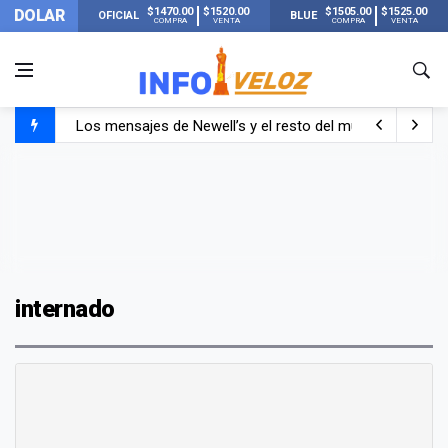
$1470.00
$1520.00
$1505.00
$1525.00
DOLAR
OFICIAL
BLUE
COMPRA
VENTA
COMPRA
VENTA
Los mensajes de Newell’s y el resto del mundo del fútbo
Murió Jorge Messi, el papá de Lionel Messi
Murió Jorge Messi, el hombre que acompañó a Lionel de
internado