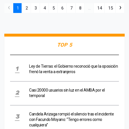
‹
›
1
2
3
4
5
6
7
8
...
14
15
TOP 5
Ley de Tierras: el Gobierno reconoció que la oposición
frenó la venta a extranjeros
Casi 20000 usuarios sin luz en el AMBA por el
temporal
Candela Arizaga rompió el silencio tras el incidente
con Facundo Moyano: “Tengo errores como
cualquiera”