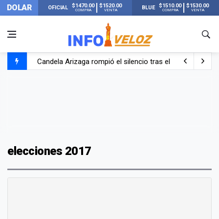
$1470.00
$1520.00
$1510.00
$1530.00
DOLAR
OFICIAL
BLUE
COMPRA
VENTA
COMPRA
VENTA
Candela Arizaga rompió el silencio tras el incidente c
La ANMAT prohibió dos cremas para dolores musculare
La oposición marcha al Congreso contra el Gobierno por 
Casi 20000 usuarios sin luz en el AMBA por el temporal
elecciones 2017