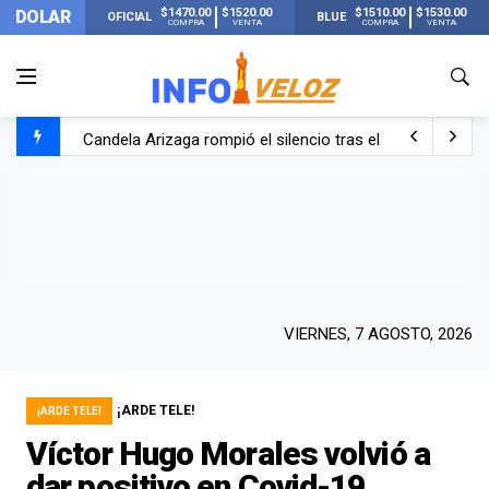
$1470.00
$1520.00
$1510.00
$1530.00
DOLAR
OFICIAL
BLUE
COMPRA
VENTA
COMPRA
VENTA
Candela Arizaga rompió el silencio tras el incidente c
La ANMAT prohibió dos cremas para dolores musculare
La oposición marcha al Congreso contra el Gobierno por 
Casi 20000 usuarios sin luz en el AMBA por el temporal
VIERNES, 7 AGOSTO, 2026
¡ARDE TELE!
¡ARDE TELE!
Víctor Hugo Morales volvió a
dar positivo en Covid-19