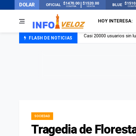
$1470.00
$1520.00
$1510
DOLAR
OFICIAL
BLUE
COMPRA
VENTA
COMP
HOY INTERESA:
FLASH DE NOTICIAS
Candela Arizaga rompió el
La ANMAT prohibió dos c
La oposición marcha al Co
Casi 20000 usuarios sin l
SOCIEDAD
Tragedia de Floresta