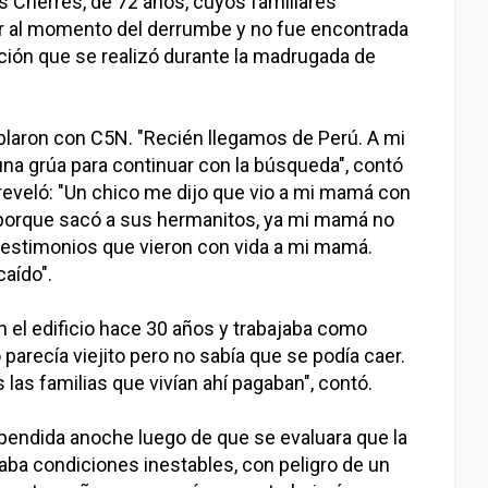
as Cherres, de 72 años, cuyos familiares
ar al momento del derrumbe y no fue encontrada
ación que se realizó durante la madrugada de
hablaron con C5N. "Recién llegamos de Perú. A mi
 una grúa para continuar con la búsqueda", contó
reveló: "Un chico me dijo que vio a mi mamá con
 porque sacó a sus hermanitos, ya mi mamá no
testimonios que vieron con vida a mi mamá.
aído".
 en el edificio hace 30 años y trabajaba como
 parecía viejito pero no sabía que se podía caer.
las familias que vivían ahí pagaban", contó.
pendida anoche luego de que se evaluara que la
taba condiciones inestables, con peligro de un