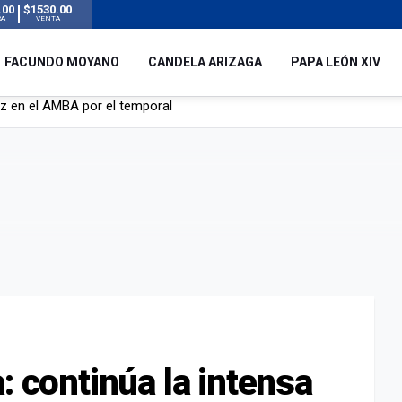
.00
$1530.00
RA
VENTA
FACUNDO MOYANO
CANDELA ARIZAGA
PAPA LEÓN XIV
 silencio tras el incidente con Facundo Moyano: “Tengo errores com
remas para dolores musculares de una conocida marca
ngreso contra el Gobierno por su proyecto para modificar la ley de 
uz en el AMBA por el temporal
: continúa la intensa