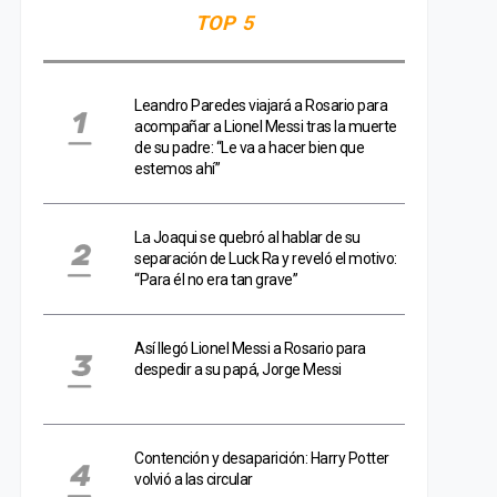
TOP 5
Leandro Paredes viajará a Rosario para
acompañar a Lionel Messi tras la muerte
de su padre: “Le va a hacer bien que
estemos ahí”
La Joaqui se quebró al hablar de su
separación de Luck Ra y reveló el motivo:
“Para él no era tan grave”
Así llegó Lionel Messi a Rosario para
despedir a su papá, Jorge Messi
Contención y desaparición: Harry Potter
volvió a las circular