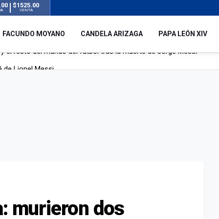
.00
$1525.00
RA
VENTA
FACUNDO MOYANO
CANDELA ARIZAGA
PAPA LEÓN XIV
á de Lionel Messi
mbre que acompañó a Lionel desde sus primeros pasos hasta la cima
y el resto del mundo del fútbol tras la muerte de Jorge Messi
a: murieron dos