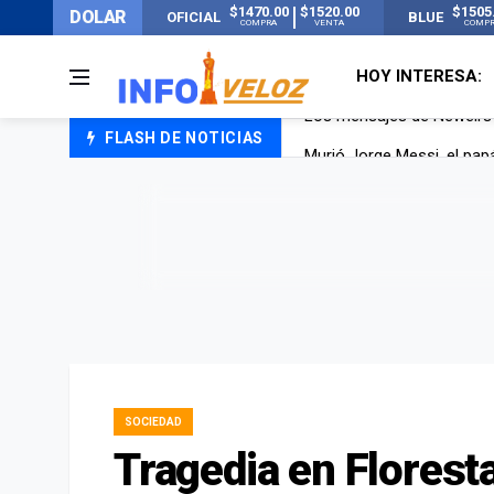
$1470.00
$1520.00
$1505
DOLAR
OFICIAL
BLUE
COMPRA
VENTA
COMP
HOY INTERESA:
FLASH DE NOTICIAS
Murió Jorge Messi, el pap
Murió Jorge Messi, el ho
Los mensajes de Newell’s 
SOCIEDAD
Tragedia en Florest