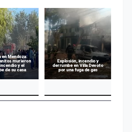
a en Mendoza:
Nu
anitos murieron
Explosión, incendio y
M
 incendio y el
derrumbe en Villa Devoto
e de su casa
por una fuga de gas