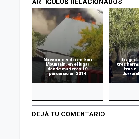
ARTÍCULOS RELACIONADOS
Nuevo incendio en Iron
Tragedi
endio y
Mountain, en el lugar
tres herm
a Devoto
donde murieron 10
tras el
de gas
personas en 2014
derrumb
DEJÁ TU COMENTARIO