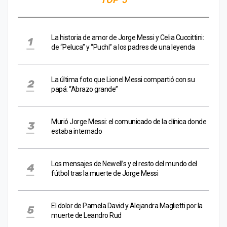
La historia de amor de Jorge Messi y Celia Cuccittini:
de “Peluca” y “Puchi” a los padres de una leyenda
La última foto que Lionel Messi compartió con su
papá: “Abrazo grande”
Murió Jorge Messi: el comunicado de la clínica donde
estaba internado
Los mensajes de Newell’s y el resto del mundo del
fútbol tras la muerte de Jorge Messi
El dolor de Pamela David y Alejandra Maglietti por la
muerte de Leandro Rud