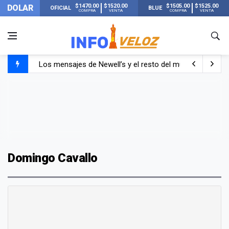
$1470.00
$1520.00
$1505.00
$1525.00
DOLAR
OFICIAL
BLUE
COMPRA
VENTA
COMPRA
VENTA
Los mensajes de Newell’s y el resto del mundo del fútbo
Murió Jorge Messi, el papá de Lionel Messi
Murió Jorge Messi, el hombre que acompañó a Lionel de
Domingo Cavallo