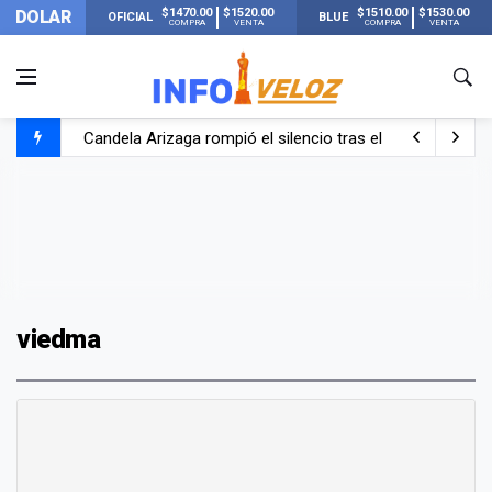
$1470.00
$1520.00
$1510.00
$1530.00
DOLAR
OFICIAL
BLUE
COMPRA
VENTA
COMPRA
VENTA
Candela Arizaga rompió el silencio tras el incidente c
La ANMAT prohibió dos cremas para dolores musculare
La oposición marcha al Congreso contra el Gobierno por 
Casi 20000 usuarios sin luz en el AMBA por el temporal
viedma