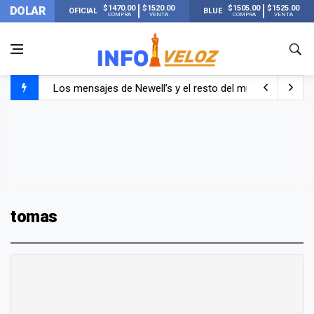
$1470.00
$1520.00
$1505.00
$1525.00
DOLAR
OFICIAL
BLUE
COMPRA
VENTA
COMPRA
VENTA
Los mensajes de Newell’s y el resto del mundo del fútbo
Murió Jorge Messi, el papá de Lionel Messi
Murió Jorge Messi, el hombre que acompañó a Lionel de
tomas