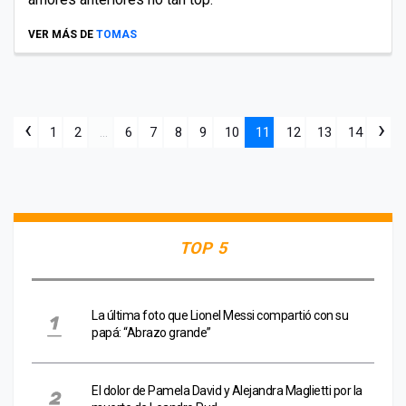
VER MÁS DE
TOMAS
‹
›
1
2
...
6
7
8
9
10
11
12
13
14
TOP 5
La última foto que Lionel Messi compartió con su
papá: “Abrazo grande”
El dolor de Pamela David y Alejandra Maglietti por la