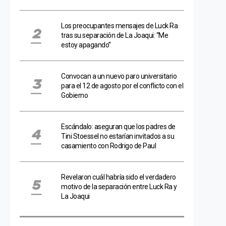
Los preocupantes mensajes de Luck Ra
tras su separación de La Joaqui: “Me
estoy apagando”
Convocan a un nuevo paro universitario
para el 12 de agosto por el conflicto con el
Gobierno
Escándalo: aseguran que los padres de
Tini Stoessel no estarían invitados a su
casamiento con Rodrigo de Paul
Revelaron cuál habría sido el verdadero
motivo de la separación entre Luck Ra y
La Joaqui