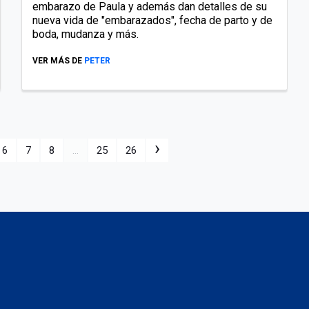
embarazo de Paula y además dan detalles de su
nueva vida de "embarazados", fecha de parto y de
boda, mudanza y más.
VER MÁS DE
PETER
›
6
7
8
...
25
26