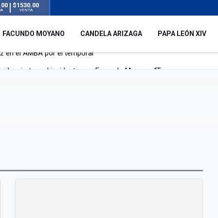
.00
$1530.00
RA
VENTA
FACUNDO MOYANO
CANDELA ARIZAGA
PAPA LEÓN XIV
 silencio tras el incidente con Facundo Moyano: “Tengo errores com
remas para dolores musculares de una conocida marca
ngreso contra el Gobierno por su proyecto para modificar la ley de 
uz en el AMBA por el temporal