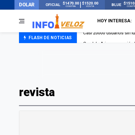
$1470.00
$1520.00
$1510
DOLAR
OFICIAL
BLUE
COMPRA
VENTA
COMP
HOY INTERESA:
FLASH DE NOTICIAS
Candela Arizaga rompió el
La ANMAT prohibió dos c
La oposición marcha al Co
Casi 20000 usuarios sin l
revista