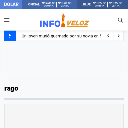
$1470.00
$1520.00
$1505.00
$1525.00
DOLAR
OFICIAL
BLUE
COMPRA
VENTA
COMPRA
VENTA
Un joven murió quemado por su novia en San Luis: pasó s
Franco Colapinto contó que le robaron durante sus vacaci
El Senado dio media sanción a la ley de Inviolabilidad de
Nueva publicación de Candela Arizaga tras el escándal
rago