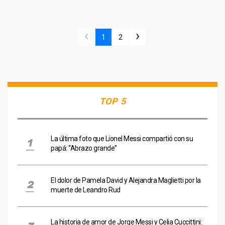
‹
›
1
2
TOP 5
La última foto que Lionel Messi compartió con su
papá: “Abrazo grande”
El dolor de Pamela David y Alejandra Maglietti por la
muerte de Leandro Rud
La historia de amor de Jorge Messi y Celia Cuccittini: