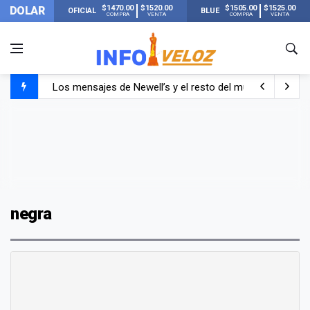
$1470.00
$1520.00
$1505.00
$1525.00
DOLAR
OFICIAL
BLUE
COMPRA
VENTA
COMPRA
VENTA
Los mensajes de Newell’s y el resto del mundo del fútbo
Murió Jorge Messi, el papá de Lionel Messi
Murió Jorge Messi, el hombre que acompañó a Lionel de
negra