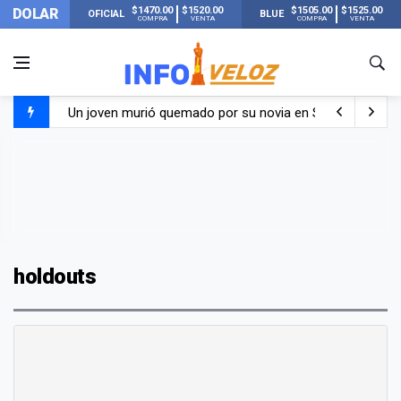
$1470.00
$1520.00
$1505.00
$1525.00
DOLAR
OFICIAL
BLUE
COMPRA
VENTA
COMPRA
VENTA
Un joven murió quemado por su novia en San Luis: pasó s
Franco Colapinto contó que le robaron durante sus vacaci
El Senado dio media sanción a la ley de Inviolabilidad de
Nueva publicación de Candela Arizaga tras el escándal
holdouts