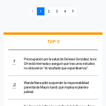
‹
›
1
2
3
4
TOP 5
Preocupación por la salud de Denisse González: la ex
GH está internada y aseguró que tras unos estudios
no obtuvieron "el resultado que esperábamos"
Wanda Nara pidió suspender la responsabilidad
parental de Mauro Icardi: qué implica el planteo
judicial