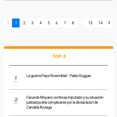
‹
›
1
2
3
4
5
6
7
8
...
13
14
TOP 5
La guerra Pepe Rosemblat - Pablo Duggan
Facundo Moyano continúa imputado y su situación
judicial podría complicarse por la declaración de
Candela Arizaga