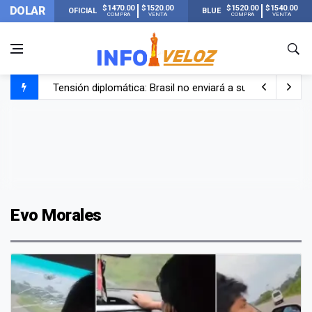
$1470.00
$1520.00
$1520.00
$1540.00
DOLAR
OFICIAL
BLUE
COMPRA
VENTA
COMPRA
VENTA
Tensión diplomática: Brasil no enviará a su embajador a Bu
Un nene de 6 años murió ahogado en una pileta de trata
El papa León XIV visitará Argentina en noviembre: estar
Liberaron a Facundo Moyano tras el incidente con Candel
Evo Morales