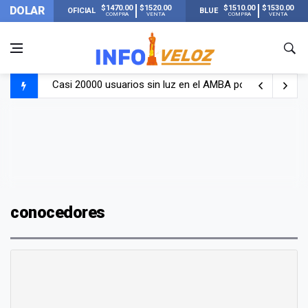
$1470.00
$1520.00
$1510.00
$1530.00
DOLAR
OFICIAL
BLUE
COMPRA
VENTA
COMPRA
VENTA
Casi 20000 usuarios sin luz en el AMBA por el temporal
Candela Arizaga rompió el silencio tras el incidente c
La ANMAT prohibió dos cremas para dolores musculare
La oposición marcha al Congreso contra el Gobierno por 
conocedores