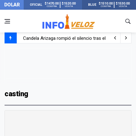
$1470.00
$1520.00
$1510.00
$1530.00
DOLAR
OFICIAL
BLUE
COMPRA
VENTA
COMPRA
VENTA
Candela Arizaga rompió el silencio tras el incidente c
La ANMAT prohibió dos cremas para dolores musculare
La oposición marcha al Congreso contra el Gobierno por 
Casi 20000 usuarios sin luz en el AMBA por el temporal
casting