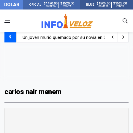
$1470.00
$1520.00
$1505.00
$1525.00
DOLAR
OFICIAL
BLUE
COMPRA
VENTA
COMPRA
VENTA
Un joven murió quemado por su novia en San Luis: pasó s
Franco Colapinto contó que le robaron durante sus vacaci
El Senado dio media sanción a la ley de Inviolabilidad de
Nueva publicación de Candela Arizaga tras el escándal
carlos nair menem