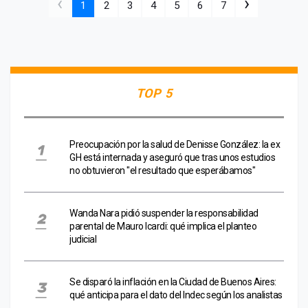
‹
›
1
2
3
4
5
6
7
TOP 5
Preocupación por la salud de Denisse González: la ex
GH está internada y aseguró que tras unos estudios
no obtuvieron "el resultado que esperábamos"
Wanda Nara pidió suspender la responsabilidad
parental de Mauro Icardi: qué implica el planteo
judicial
Se disparó la inflación en la Ciudad de Buenos Aires:
qué anticipa para el dato del Indec según los analistas