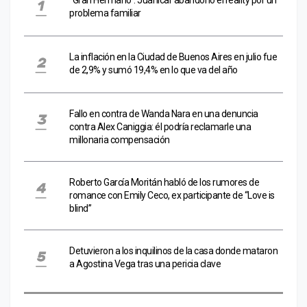
problema familiar
La inflación en la Ciudad de Buenos Aires en julio fue
de 2,9% y sumó 19,4% en lo que va del año
Fallo en contra de Wanda Nara en una denuncia
contra Alex Caniggia: él podría reclamarle una
millonaria compensación
Roberto García Moritán habló de los rumores de
romance con Emily Ceco, ex participante de “Love is
blind”
Detuvieron a los inquilinos de la casa donde mataron
a Agostina Vega tras una pericia clave