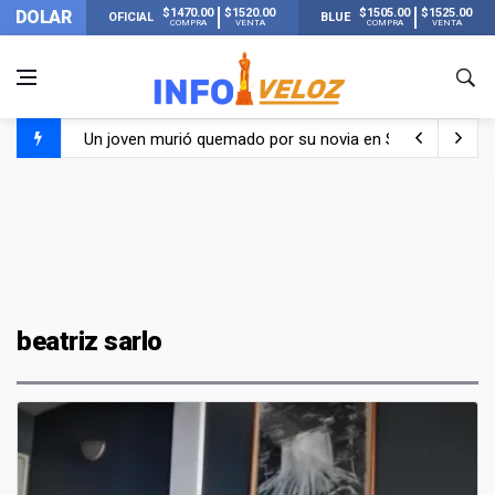
$1470.00
$1520.00
$1505.00
$1525.00
DOLAR
OFICIAL
BLUE
COMPRA
VENTA
COMPRA
VENTA
Un joven murió quemado por su novia en San Luis: pasó s
Franco Colapinto contó que le robaron durante sus vacaci
El Senado dio media sanción a la ley de Inviolabilidad de
Nueva publicación de Candela Arizaga tras el escándal
beatriz sarlo