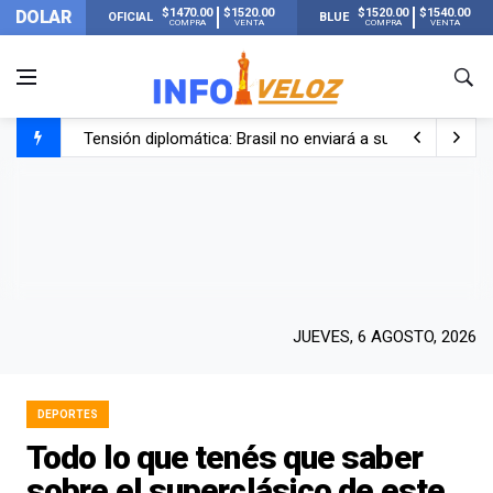
$1470.00
$1520.00
$1520.00
$1540.00
DOLAR
OFICIAL
BLUE
COMPRA
VENTA
COMPRA
VENTA
Tensión diplomática: Brasil no enviará a su embajador a Bu
Un nene de 6 años murió ahogado en una pileta de trata
El papa León XIV visitará Argentina en noviembre: estar
Liberaron a Facundo Moyano tras el incidente con Candel
JUEVES, 6 AGOSTO, 2026
DEPORTES
Todo lo que tenés que saber
sobre el superclásico de este