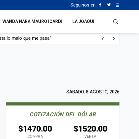
Seguinos en
WANDA NARA MAURO ICARDI
LA JOAQUI
con nafta y prendido fuego
e lo adueñaron lo disfruten”
de Manejo del Fuego
sta lo malo que me pasa”
SÁBADO, 8 AGOSTO, 2026
COTIZACIÓN DEL DÓLAR
$1470.00
$1520.00
COMPRA
VENTA