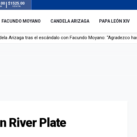
.00
$1525.00
RA
VENTA
FACUNDO MOYANO
CANDELA ARIZAGA
PAPA LEÓN XIV
r su novia en San Luis: pasó seis días de agonía tras ser rociado 
 le robaron durante sus vacaciones en Italia: “Espero que los que s
n a la ley de Inviolabilidad de la Propiedad Privada, sin el capítulo 
dela Arizaga tras el escándalo con Facundo Moyano: “Agradezco ha
en River Plate