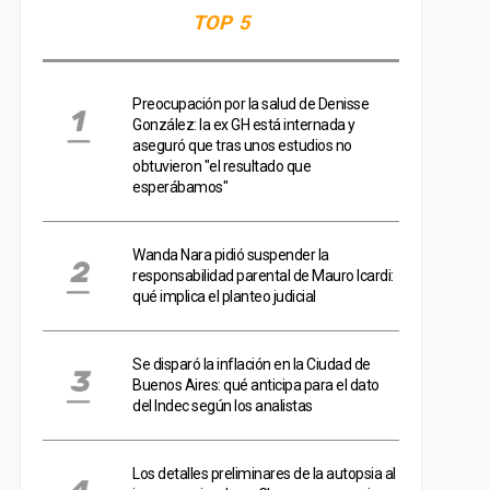
TOP 5
Preocupación por la salud de Denisse
González: la ex GH está internada y
aseguró que tras unos estudios no
obtuvieron "el resultado que
esperábamos"
Wanda Nara pidió suspender la
responsabilidad parental de Mauro Icardi:
qué implica el planteo judicial
Se disparó la inflación en la Ciudad de
Buenos Aires: qué anticipa para el dato
del Indec según los analistas
Los detalles preliminares de la autopsia al