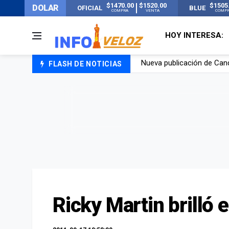
$1470.00
$1520.00
$1505
DOLAR
OFICIAL
BLUE
COMPRA
VENTA
COMP
HOY INTERESA:
FLASH DE NOTICIAS
Un joven murió quemado po
Franco Colapinto contó que
El Senado dio media sanció
Nueva publicación de Can
Ricky Martin brilló 