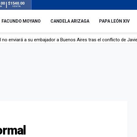
.00
$1540.00
RA
VENTA
FACUNDO MOYANO
CANDELA ARIZAGA
PAPA LEÓN XIV
l no enviará a su embajador a Buenos Aires tras el conflicto de Javier
hogado en una pileta de tratamiento de líquidos cloacales en Neuq
 Argentina en noviembre: estará en Buenos Aires, Luján y Córdoba
o tras el incidente con Candela Arizaga: "Está todo aclarado"
ormal