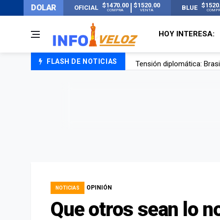
$1470.00
$1520.00
$1520
DOLAR
OFICIAL
BLUE
COMPRA
VENTA
COMP
HOY INTERESA:
FLASH DE NOTICIAS
Tensión diplomática: Brasi
Un nene de 6 años murió a
El papa León XIV visitará
Liberaron a Facundo Moyan
OPINIÓN
NOTICIAS
Que otros sean lo n