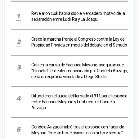
Revelaron cuál habría sido el verdadero motivo de la
separación entre Luck Ra y La Joaqui
Crece la marcha frente al Congreso contra la Ley de
Propiedad Privada en medio del debate en el Senado
Giro en la causa de Facundo Moyano: aseguran que
"Pinocho", el dealer mencionado por Candela Arizaga,
sería un expolicía vinculado a Diego Storto
Difundieron el audio del llamado al 911 por el episodio
entre Facundo Moyano y la influencer Candela
Arizaga
Candela Arizaga habló tras el episodio con Facundo
Moyano: “Fue un brote psicótico, no hubo violencia”