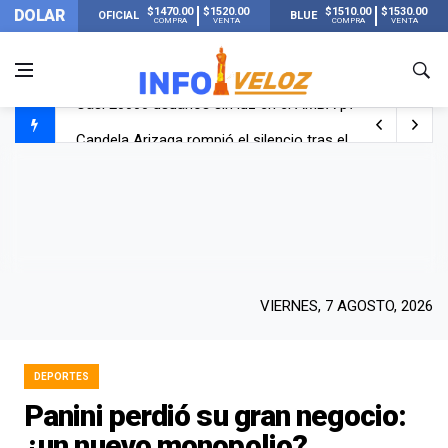
$1470.00
$1520.00
$1510.00
$1530.00
DOLAR
OFICIAL
BLUE
COMPRA
VENTA
COMPRA
VENTA
Candela Arizaga rompió el silencio tras el incidente c
La ANMAT prohibió dos cremas para dolores musculare
La oposición marcha al Congreso contra el Gobierno por 
Casi 20000 usuarios sin luz en el AMBA por el temporal
VIERNES, 7 AGOSTO, 2026
DEPORTES
Panini perdió su gran negocio:
¿un nuevo monopolio?