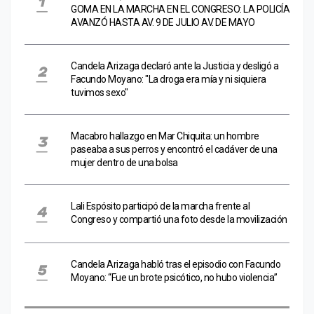
GOMA EN LA MARCHA EN EL CONGRESO: LA POLICÍA
AVANZÓ HASTA AV. 9 DE JULIO AV. DE MAYO
Candela Arizaga declaró ante la Justicia y desligó a
Facundo Moyano: "La droga era mía y ni siquiera
tuvimos sexo"
Macabro hallazgo en Mar Chiquita: un hombre
paseaba a sus perros y encontró el cadáver de una
mujer dentro de una bolsa
Lali Espósito participó de la marcha frente al
Congreso y compartió una foto desde la movilización
Candela Arizaga habló tras el episodio con Facundo
Moyano: “Fue un brote psicótico, no hubo violencia”