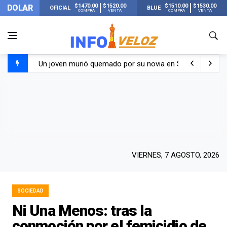
$1470.00
$1520.00
$1510.00
$1530.00
DOLAR
OFICIAL
BLUE
COMPRA
VENTA
COMPRA
VENTA
Un joven murió quemado por su novia en San Luis: pasó s
Franco Colapinto contó que le robaron durante sus vacaci
El Senado dio media sanción a la ley de Inviolabilidad de
Nueva publicación de Candela Arizaga tras el escándal
VIERNES, 7 AGOSTO, 2026
SOCIEDAD
Ni Una Menos: tras la
conmoción por el femicidio de