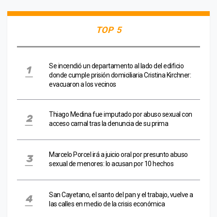
TOP 5
Se incendió un departamento al lado del edificio
donde cumple prisión domiciliaria Cristina Kirchner:
evacuaron a los vecinos
Thiago Medina fue imputado por abuso sexual con
acceso carnal tras la denuncia de su prima
Marcelo Porcel irá a juicio oral por presunto abuso
sexual de menores: lo acusan por 10 hechos
San Cayetano, el santo del pan y el trabajo, vuelve a
las calles en medio de la crisis económica