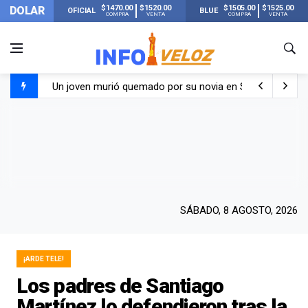
$1470.00
$1520.00
$1505.00
$1525.00
DOLAR
OFICIAL
BLUE
COMPRA
VENTA
COMPRA
VENTA
Un joven murió quemado por su novia en San Luis: pasó s
Franco Colapinto contó que le robaron durante sus vacaci
El Senado dio media sanción a la ley de Inviolabilidad de
Nueva publicación de Candela Arizaga tras el escándal
SÁBADO, 8 AGOSTO, 2026
¡ARDE TELE!
Los padres de Santiago
Martínez lo defendieron tras la