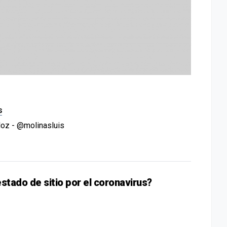
s
loz - @molinasluis
stado de sitio por el coronavirus?