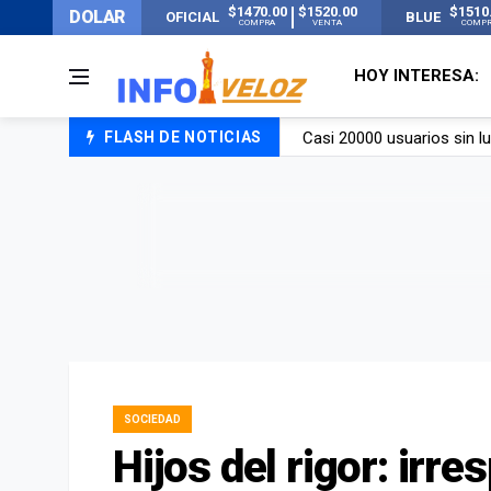
$1470.00
$1520.00
$1510
DOLAR
OFICIAL
BLUE
COMPRA
VENTA
COMP
HOY INTERESA:
FLASH DE NOTICIAS
Candela Arizaga rompió el
La ANMAT prohibió dos c
La oposición marcha al Co
Casi 20000 usuarios sin l
SOCIEDAD
Hijos del rigor: irr