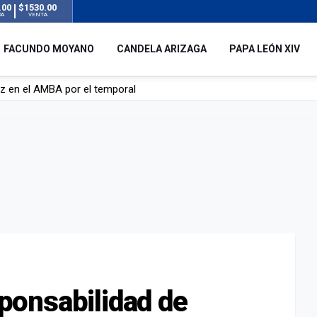
.00
$1530.00
RA
VENTA
FACUNDO MOYANO
CANDELA ARIZAGA
PAPA LEÓN XIV
 silencio tras el incidente con Facundo Moyano: “Tengo errores com
remas para dolores musculares de una conocida marca
ngreso contra el Gobierno por su proyecto para modificar la ley de 
uz en el AMBA por el temporal
esponsabilidad de