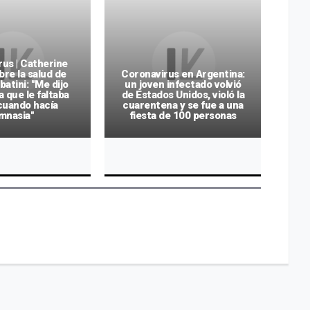
us | Catherine
bre la salud de
Coronavirus en Argentina:
batini: "Me dijo
un joven infectado volvió
a que le faltaba
de Estados Unidos, violó la
Cor
 cuando hacía
cuarentena y se fue a una
mnasia"
fiesta de 100 personas