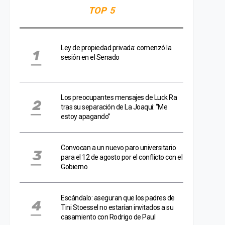
TOP 5
Ley de propiedad privada: comenzó la
sesión en el Senado
Los preocupantes mensajes de Luck Ra
tras su separación de La Joaqui: “Me
estoy apagando”
Convocan a un nuevo paro universitario
para el 12 de agosto por el conflicto con el
Gobierno
Escándalo: aseguran que los padres de
Tini Stoessel no estarían invitados a su
casamiento con Rodrigo de Paul