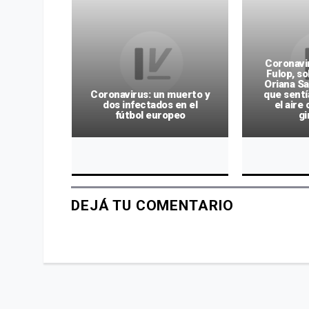
Coronavir
rgentina:
Fulop, so
do volvió
Oriana Sa
 violó la
Coronavirus: un muerto y
que sentí
fue a una
dos infectados en el
el aire
ersonas
fútbol europeo
gi
DEJÁ TU COMENTARIO