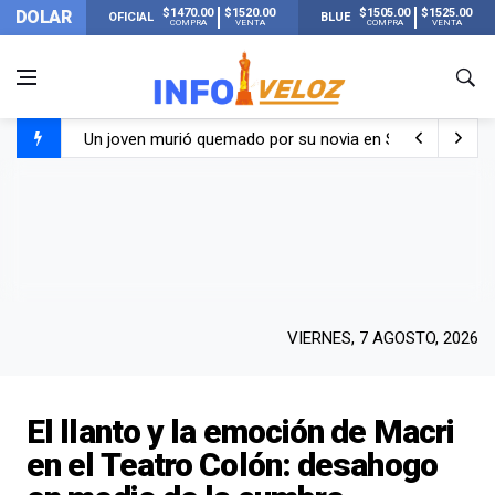
$1470.00
$1520.00
$1505.00
$1525.00
DOLAR
OFICIAL
BLUE
COMPRA
VENTA
COMPRA
VENTA
Un joven murió quemado por su novia en San Luis: pasó s
Franco Colapinto contó que le robaron durante sus vacaci
El Senado dio media sanción a la ley de Inviolabilidad de
Nueva publicación de Candela Arizaga tras el escándal
VIERNES, 7 AGOSTO, 2026
El llanto y la emoción de Macri
en el Teatro Colón: desahogo