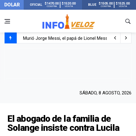
$1470.00
$1520.00
$1505.00
$1525.00
DOLAR
OFICIAL
BLUE
COMPRA
VENTA
COMPRA
VENTA
Murió Jorge Messi, el papá de Lionel Messi
Murió Jorge Messi, el hombre que acompañó a Lionel de
Los mensajes de Newell’s y el resto del mundo del fútbo
SÁBADO, 8 AGOSTO, 2026
El abogado de la familia de
Solange insiste contra Lucila