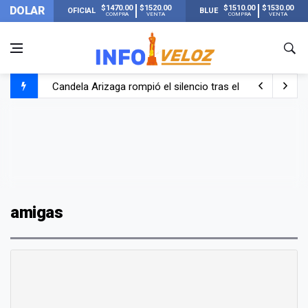
$1470.00
$1520.00
$1510.00
$1530.00
DOLAR
OFICIAL
BLUE
COMPRA
VENTA
COMPRA
VENTA
Candela Arizaga rompió el silencio tras el incidente c
La ANMAT prohibió dos cremas para dolores musculare
La oposición marcha al Congreso contra el Gobierno por 
Casi 20000 usuarios sin luz en el AMBA por el temporal
amigas