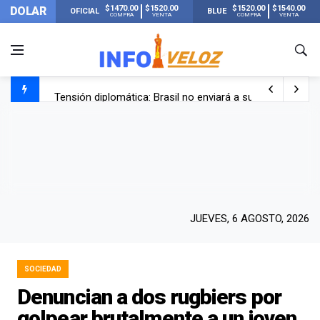
$1470.00
$1520.00
$1520.00
$1540.00
DOLAR
OFICIAL
BLUE
COMPRA
VENTA
COMPRA
VENTA
Tensión diplomática: Brasil no enviará a su embajador a Bu
Un nene de 6 años murió ahogado en una pileta de trata
El papa León XIV visitará Argentina en noviembre: estar
Liberaron a Facundo Moyano tras el incidente con Candel
JUEVES, 6 AGOSTO, 2026
SOCIEDAD
Denuncian a dos rugbiers por
golpear brutalmente a un joven