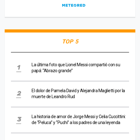
TOP 5
La última foto que Lionel Messi compartió con su
papá: “Abrazo grande”
El dolor de Pamela David y Alejandra Maglietti por la
muerte de Leandro Rud
La historia de amor de Jorge Messi y Celia Cuccittini:
de “Peluca” y “Puchi” a los padres de una leyenda