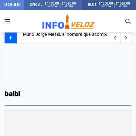
$1470.00
$1520.00
$1505.00
$1525.00
DOLAR
OFICIAL
BLUE
COMPRA
VENTA
COMPRA
VENTA
Murió Jorge Messi, el hombre que acompañó a Lionel de
Los mensajes de Newell’s y el resto del mundo del fútbo
Murió Jorge Messi, el papá de Lionel Messi
balbi